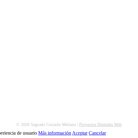
© 2026 Sagrado Corazón Meliana |
Proyectos Digitales Web
xperiencia de usuario
Más información
Aceptar
Cancelar