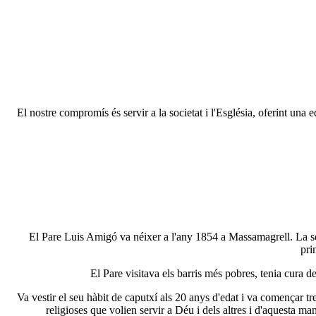
El nostre compromís és servir a la societat i l'Església, oferint una
El Pare Luis Amigó va néixer a l'any 1854 a Massamagrell. La se
pri
El Pare visitava els barris més pobres, tenia cura d
Va vestir el seu hàbit de caputxí als 20 anys d'edat i va començar t
religioses que volien servir a Déu i dels altres i d'aquesta