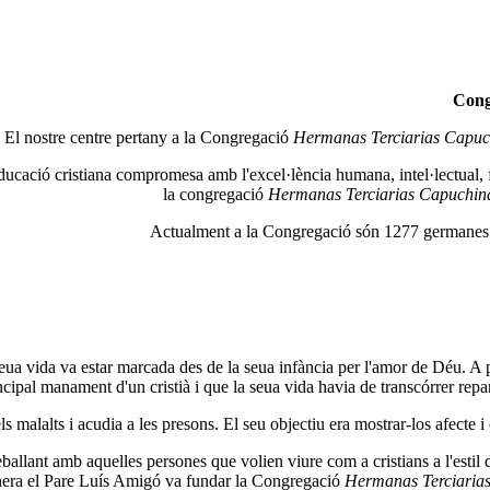
Cong
El nostre centre pertany a la Congregació
Hermanas Terciarias Capuc
 educació cristiana compromesa amb l'excel·lència humana, intel·lectual, f
la congregació
Hermanas Terciarias Capuchina
Actualment a la Congregació són 1277 germanes dis
ua vida va estar marcada des de la seua infància per l'amor de Déu. A p
ncipal manament d'un cristià i que la seua vida havia de transcórrer rep
els malalts i acudia a les presons. El seu objectiu era mostrar-los afect
reballant amb aquelles persones que volien viure com a cristians a l'esti
 manera el Pare Luís Amigó va fundar la Congregació
Hermanas Terciarias