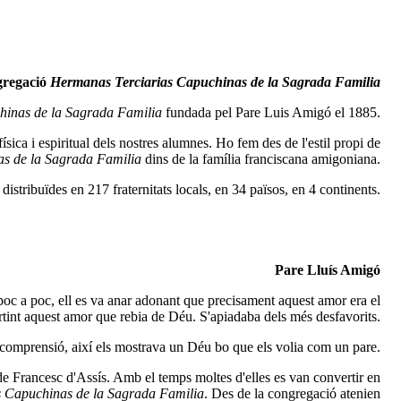
regació
Hermanas Terciarias Capuchinas de la Sagrada Familia
hinas de la Sagrada Familia
fundada pel Pare Luis Amigó el 1885.
ísica i espiritual dels nostres alumnes. Ho fem des de l'estil propi de
s de la Sagrada Familia
dins de la família franciscana amigoniana.
tribuïdes en 217 fraternitats locals, en 34 països, en 4 continents.
Pare Lluís Amigó
oc a poc, ell es va anar adonant que precisament aquest amor era el
artint aquest amor que rebia de Déu. S'apiadaba dels més desfavorits.
e i comprensió, així els mostrava un Déu bo que els volia com un pare.
l de Francesc d'Assís. Amb el temps moltes d'elles es van convertir en
 Capuchinas de la Sagrada Familia
. Des de la congregació atenien