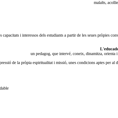
malalts, acoll
pacitats i interessos dels estudiants a partir de les seues pròpies conv
L'educad
un pedagog, que intervé, coneix, dinamitza, orienta i
pressió de la pròpia espiritualitat i missió, unes condicions aptes per al